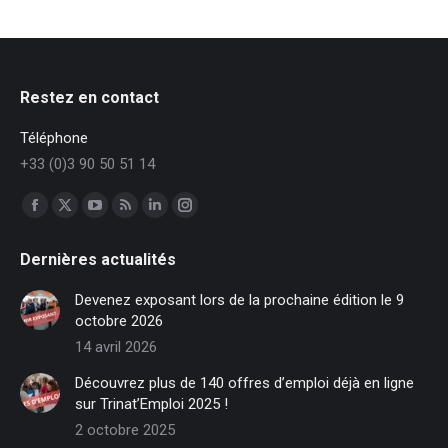
Restez en contact
Téléphone
+33 (0)3 90 50 51 14
Trouvez nous sur :
Facebook
X
YouTube
RSS
LinkedIn
Instagram
page
page
page
page
page
page
Dernières actualités
opens
opens
opens
opens
opens
opens
in
in
in
in
in
in
Devenez exposant lors de la prochaine édition le 9
new
new
new
new
new
new
octobre 2026
window
window
window
window
window
window
14 avril 2026
Découvrez plus de 140 offres d’emploi déjà en ligne
sur Trinat’Emploi 2025 !
2 octobre 2025