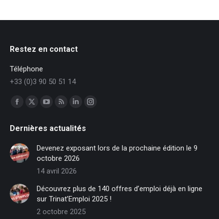
Restez en contact
Téléphone
+33 (0)3 90 50 51 14
Trouvez nous sur :
Facebook
X
YouTube
RSS
LinkedIn
Instagram
page
page
page
page
page
page
Dernières actualités
opens
opens
opens
opens
opens
opens
in
in
in
in
in
in
Devenez exposant lors de la prochaine édition le 9
new
new
new
new
new
new
octobre 2026
window
window
window
window
window
window
14 avril 2026
Découvrez plus de 140 offres d’emploi déjà en ligne
sur Trinat’Emploi 2025 !
2 octobre 2025