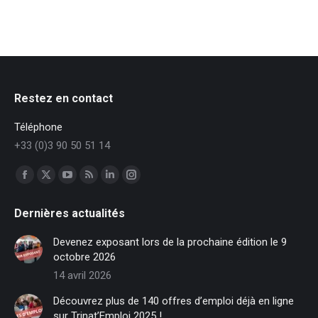
Restez en contact
Téléphone
+33 (0)3 90 50 51 14
Trouvez nous sur :
Facebook
X
YouTube
RSS
LinkedIn
Instagram
page
page
page
page
page
page
Dernières actualités
opens
opens
opens
opens
opens
opens
in
in
in
in
in
in
Devenez exposant lors de la prochaine édition le 9
new
new
new
new
new
new
octobre 2026
window
window
window
window
window
window
14 avril 2026
Découvrez plus de 140 offres d’emploi déjà en ligne
sur Trinat’Emploi 2025 !