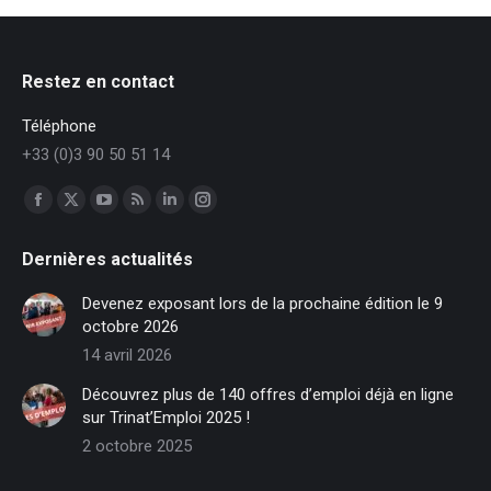
Restez en contact
Téléphone
+33 (0)3 90 50 51 14
Trouvez nous sur :
Facebook
X
YouTube
RSS
LinkedIn
Instagram
page
page
page
page
page
page
Dernières actualités
opens
opens
opens
opens
opens
opens
in
in
in
in
in
in
Devenez exposant lors de la prochaine édition le 9
new
new
new
new
new
new
octobre 2026
window
window
window
window
window
window
14 avril 2026
Découvrez plus de 140 offres d’emploi déjà en ligne
sur Trinat’Emploi 2025 !
2 octobre 2025