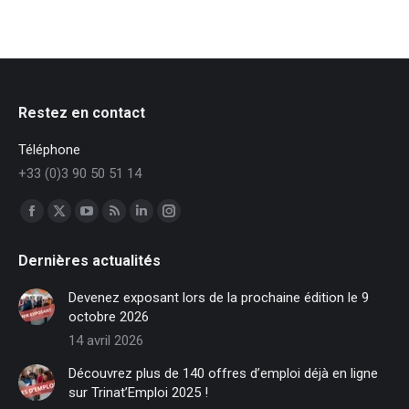
Restez en contact
Téléphone
+33 (0)3 90 50 51 14
Trouvez nous sur :
Facebook
X
YouTube
RSS
LinkedIn
Instagram
page
page
page
page
page
page
Dernières actualités
opens
opens
opens
opens
opens
opens
in
in
in
in
in
in
Devenez exposant lors de la prochaine édition le 9
new
new
new
new
new
new
octobre 2026
window
window
window
window
window
window
14 avril 2026
Découvrez plus de 140 offres d’emploi déjà en ligne
sur Trinat’Emploi 2025 !