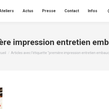
Ateliers
Actus
Presse
Contact
Infos
ère impression entretien em
s êtes ici :
ueil
Articles avec l’étiquette "première impression entretien embau