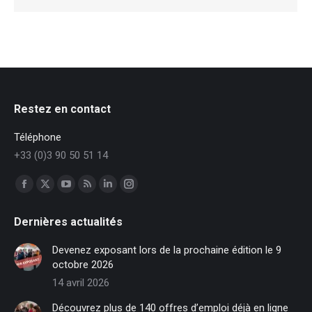
Restez en contact
Téléphone
+33 (0)3 90 50 51 14
Trouvez nous sur :
Facebook
X
YouTube
RSS
LinkedIn
Instagram
page
page
page
page
page
page
Dernières actualités
opens
opens
opens
opens
opens
opens
in
in
in
in
in
in
Devenez exposant lors de la prochaine édition le 9
new
new
new
new
new
new
octobre 2026
window
window
window
window
window
window
14 avril 2026
Découvrez plus de 140 offres d’emploi déjà en ligne