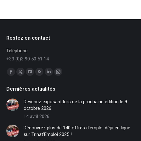
Restez en contact
Téléphone
+33 (0)3 90 50 51 14
Trouvez nous sur :
Facebook
X
YouTube
RSS
LinkedIn
Instagram
page
page
page
page
page
page
Dernières actualités
opens
opens
opens
opens
opens
opens
in
in
in
in
in
in
Devenez exposant lors de la prochaine édition le 9
new
new
new
new
new
new
octobre 2026
window
window
window
window
window
window
14 avril 2026
Découvrez plus de 140 offres d’emploi déjà en ligne
sur Trinat’Emploi 2025 !