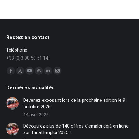
Restez en contact
Téléphone
+33 (0)3 90 50 51 14
Trouvez nous sur :
Facebook
X
YouTube
RSS
LinkedIn
Instagram
page
page
page
page
page
page
Dernières actualités
opens
opens
opens
opens
opens
opens
in
in
in
in
in
in
Devenez exposant lors de la prochaine édition le 9
new
new
new
new
new
new
octobre 2026
window
window
window
window
window
window
14 avril 2026
Découvrez plus de 140 offres d’emploi déjà en ligne
sur Trinat’Emploi 2025 !