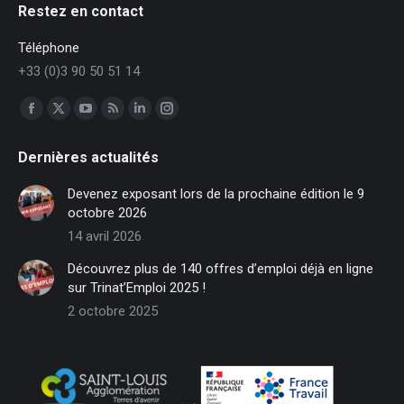
Restez en contact
Téléphone
+33 (0)3 90 50 51 14
Trouvez nous sur :
Facebook
X
YouTube
RSS
LinkedIn
Instagram
page
page
page
page
page
page
Dernières actualités
opens
opens
opens
opens
opens
opens
in
in
in
in
in
in
Devenez exposant lors de la prochaine édition le 9
new
new
new
new
new
new
octobre 2026
window
window
window
window
window
window
14 avril 2026
Découvrez plus de 140 offres d’emploi déjà en ligne
sur Trinat’Emploi 2025 !
2 octobre 2025