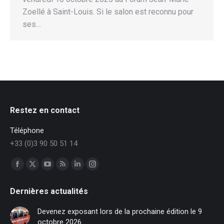
Zoellé à Saint-Louis. Si le salon est reconnu pour
ses…
Restez en contact
Téléphone
+33 (0)3 90 50 51 14
Trouvez nous sur :
Facebook
X
YouTube
RSS
LinkedIn
Instagram
page
page
page
page
page
page
Dernières actualités
opens
opens
opens
opens
opens
opens
in
in
in
in
in
in
Devenez exposant lors de la prochaine édition le 9
new
new
new
new
new
new
octobre 2026