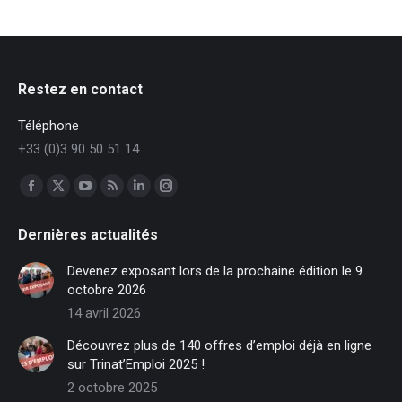
Restez en contact
Téléphone
+33 (0)3 90 50 51 14
Trouvez nous sur :
Facebook
X
YouTube
RSS
LinkedIn
Instagram
page
page
page
page
page
page
Dernières actualités
opens
opens
opens
opens
opens
opens
in
in
in
in
in
in
Devenez exposant lors de la prochaine édition le 9
new
new
new
new
new
new
octobre 2026
window
window
window
window
window
window
14 avril 2026
Découvrez plus de 140 offres d’emploi déjà en ligne
sur Trinat’Emploi 2025 !
2 octobre 2025