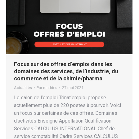
Focus sur des offres d’emploi dans les
domaines des services, de l’industrie, du
commerce et de la chimie/pharma
Actualités
Par
mathieu
27 mai 2021
Le salon de l’emploi Trinat’emploi propose
actuellement plus de 220 postes à pourvoir. Voici
un focus sur certaines de ces offres. Domaines
d’activités Enseigne Appellation Qualification
Services CALCULUS INTERNATIONAL Chef de
service comptabilité Cadre Services CALCULUS