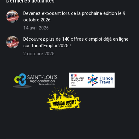
Dernières actualités
opens
opens
opens
opens
opens
opens
in
in
in
in
in
in
Devenez exposant lors de la prochaine édition le 9
new
new
new
new
new
new
octobre 2026
window
window
window
window
window
window
14 avril 2026
Découvrez plus de 140 offres d’emploi déjà en ligne
sur Trinat’Emploi 2025 !
2 octobre 2025