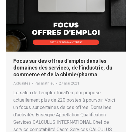
Focus sur des offres d’emploi dans les
domaines des services, de l’industrie, du
commerce et de la chimie/pharma
Actualités
Par
mathieu
27 mai 2021
Le salon de l’emploi Trinat’emploi propose
actuellement plus de 220 postes à pourvoir. Voici
un focus sur certaines de ces offres. Domaines
d’activités Enseigne Appellation Qualification
Services CALCULUS INTERNATIONAL Chef de
service comptabilité Cadre Services CALCULUS