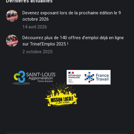
Dernières actualités
opens
opens
opens
opens
opens
opens
in
in
in
in
in
in
Devenez exposant lors de la prochaine édition le 9
new
new
new
new
new
new
octobre 2026
window
window
window
window
window
window
14 avril 2026
Découvrez plus de 140 offres d’emploi déjà en ligne
sur Trinat’Emploi 2025 !
2 octobre 2025