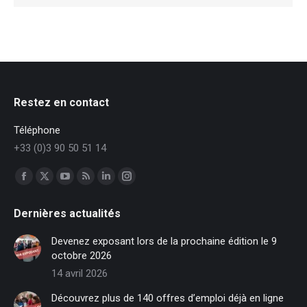
Restez en contact
Téléphone
+33 (0)3 90 50 51 14
Trouvez nous sur :
Facebook
X
YouTube
RSS
LinkedIn
Instagram
page
page
page
page
page
page
Dernières actualités
opens
opens
opens
opens
opens
opens
in
in
in
in
in
in
Devenez exposant lors de la prochaine édition le 9
new
new
new
new
new
new
octobre 2026
window
window
window
window
window
window
14 avril 2026
Découvrez plus de 140 offres d’emploi déjà en ligne