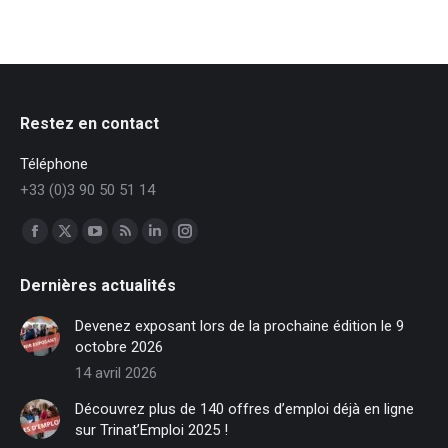
Restez en contact
Téléphone
+33 (0)3 90 50 51 14
Trouvez nous sur :
Facebook
X
YouTube
RSS
LinkedIn
Instagram
page
page
page
page
page
page
Dernières actualités
opens
opens
opens
opens
opens
opens
in
in
in
in
in
in
Devenez exposant lors de la prochaine édition le 9
new
new
new
new
new
new
octobre 2026
window
window
window
window
window
window
14 avril 2026
Découvrez plus de 140 offres d’emploi déjà en ligne
sur Trinat’Emploi 2025 !