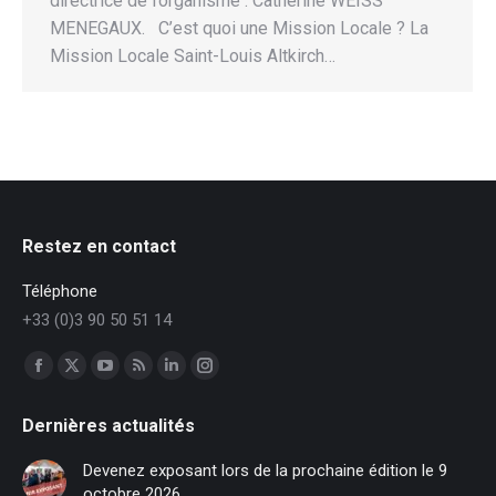
directrice de l’organisme : Catherine WEISS
MENEGAUX. C’est quoi une Mission Locale ? La
Mission Locale Saint-Louis Altkirch…
Restez en contact
Téléphone
+33 (0)3 90 50 51 14
Trouvez nous sur :
Facebook
X
YouTube
RSS
LinkedIn
Instagram
page
page
page
page
page
page
Dernières actualités
opens
opens
opens
opens
opens
opens
in
in
in
in
in
in
Devenez exposant lors de la prochaine édition le 9
new
new
new
new
new
new
octobre 2026