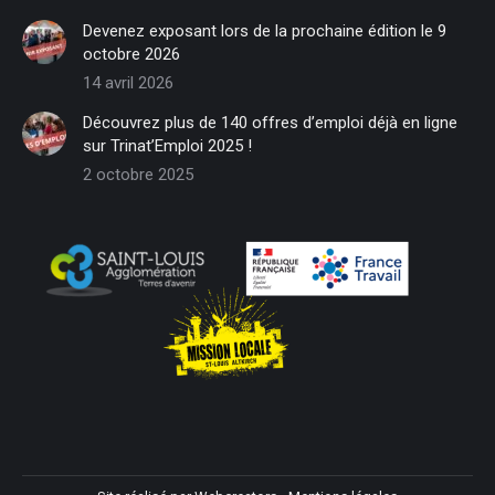
in
in
in
in
in
in
Devenez exposant lors de la prochaine édition le 9
new
new
new
new
new
new
octobre 2026
window
window
window
window
window
window
14 avril 2026
Découvrez plus de 140 offres d’emploi déjà en ligne
sur Trinat’Emploi 2025 !
2 octobre 2025