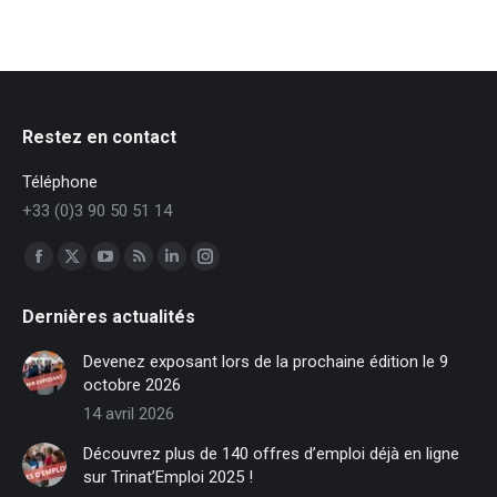
Restez en contact
Téléphone
+33 (0)3 90 50 51 14
Trouvez nous sur :
Facebook
X
YouTube
RSS
LinkedIn
Instagram
page
page
page
page
page
page
Dernières actualités
opens
opens
opens
opens
opens
opens
in
in
in
in
in
in
Devenez exposant lors de la prochaine édition le 9
new
new
new
new
new
new
octobre 2026
window
window
window
window
window
window
14 avril 2026
Découvrez plus de 140 offres d’emploi déjà en ligne
sur Trinat’Emploi 2025 !