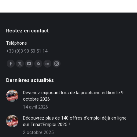
Restez en contact
Téléphone
+33 (0)3 90 50 51 14
Trouvez nous sur :
Facebook
X
YouTube
RSS
LinkedIn
Instagram
page
page
page
page
page
page
Dernières actualités
opens
opens
opens
opens
opens
opens
in
in
in
in
in
in
Devenez exposant lors de la prochaine édition le 9
new
new
new
new
new
new
octobre 2026
window
window
window
window
window
window
14 avril 2026
Découvrez plus de 140 offres d’emploi déjà en ligne
sur Trinat’Emploi 2025 !
2 octobre 2025