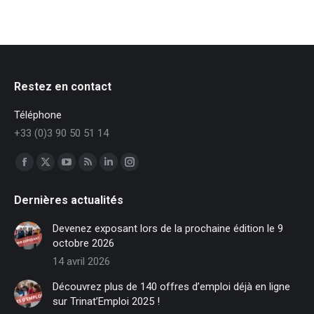
Restez en contact
Téléphone
+33 (0)3 90 50 51 14
Trouvez nous sur :
Facebook
X
YouTube
RSS
LinkedIn
Instagram
page
page
page
page
page
page
Dernières actualités
opens
opens
opens
opens
opens
opens
in
in
in
in
in
in
Devenez exposant lors de la prochaine édition le 9
new
new
new
new
new
new
octobre 2026
window
window
window
window
window
window
14 avril 2026
Découvrez plus de 140 offres d’emploi déjà en ligne
sur Trinat’Emploi 2025 !