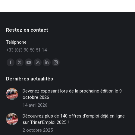
Restez en contact
Téléphone
+33 (0)3 90 50 51 14
Trouvez nous sur :
Facebook
X
YouTube
RSS
LinkedIn
Instagram
page
page
page
page
page
page
Dernières actualités
opens
opens
opens
opens
opens
opens
in
in
in
in
in
in
Devenez exposant lors de la prochaine édition le 9
new
new
new
new
new
new
octobre 2026
window
window
window
window
window
window
14 avril 2026
Découvrez plus de 140 offres d’emploi déjà en ligne
sur Trinat’Emploi 2025 !
2 octobre 2025