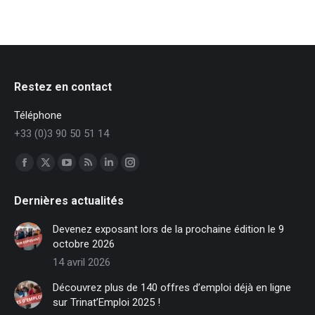
Restez en contact
Téléphone
+33 (0)3 90 50 51 14
Trouvez nous sur :
Facebook
X
YouTube
RSS
LinkedIn
Instagram
page
page
page
page
page
page
Dernières actualités
opens
opens
opens
opens
opens
opens
in
in
in
in
in
in
Devenez exposant lors de la prochaine édition le 9
new
new
new
new
new
new
octobre 2026
window
window
window
window
window
window
14 avril 2026
Découvrez plus de 140 offres d’emploi déjà en ligne
sur Trinat’Emploi 2025 !