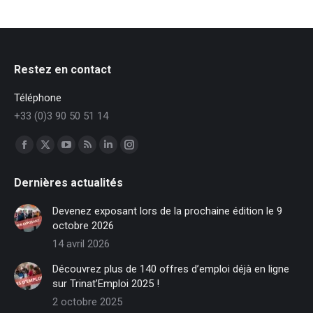
Restez en contact
Téléphone
+33 (0)3 90 50 51 14
Trouvez nous sur :
Facebook
X
YouTube
RSS
LinkedIn
Instagram
page
page
page
page
page
page
Dernières actualités
opens
opens
opens
opens
opens
opens
in
in
in
in
in
in
Devenez exposant lors de la prochaine édition le 9
new
new
new
new
new
new
octobre 2026
window
window
window
window
window
window
14 avril 2026
Découvrez plus de 140 offres d’emploi déjà en ligne
sur Trinat’Emploi 2025 !
2 octobre 2025