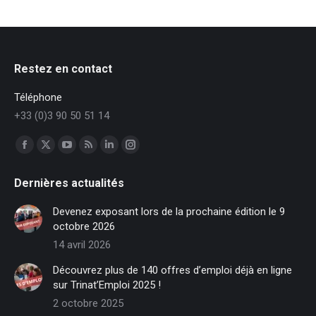
Restez en contact
Téléphone
+33 (0)3 90 50 51 14
Trouvez nous sur :
Facebook
X
YouTube
RSS
LinkedIn
Instagram
page
page
page
page
page
page
Dernières actualités
opens
opens
opens
opens
opens
opens
in
in
in
in
in
in
Devenez exposant lors de la prochaine édition le 9
new
new
new
new
new
new
octobre 2026
window
window
window
window
window
window
14 avril 2026
Découvrez plus de 140 offres d’emploi déjà en ligne
sur Trinat’Emploi 2025 !
2 octobre 2025