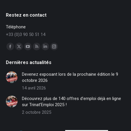
Restez en contact
Téléphone
+33 (0)3 90 50 51 14
Trouvez nous sur :
Facebook
X
YouTube
RSS
LinkedIn
Instagram
page
page
page
page
page
page
Dernières actualités
opens
opens
opens
opens
opens
opens
in
in
in
in
in
in
Devenez exposant lors de la prochaine édition le 9
new
new
new
new
new
new
octobre 2026
window
window
window
window
window
window
14 avril 2026
Découvrez plus de 140 offres d’emploi déjà en ligne
sur Trinat’Emploi 2025 !
2 octobre 2025