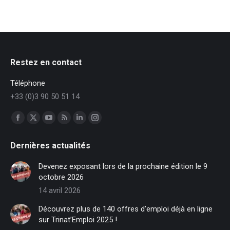
Restez en contact
Téléphone
+33 (0)3 90 50 51 14
Trouvez nous sur :
Facebook
X
YouTube
RSS
LinkedIn
Instagram
page
page
page
page
page
page
Dernières actualités
opens
opens
opens
opens
opens
opens
in
in
in
in
in
in
Devenez exposant lors de la prochaine édition le 9
new
new
new
new
new
new
octobre 2026
window
window
window
window
window
window
14 avril 2026
Découvrez plus de 140 offres d’emploi déjà en ligne
sur Trinat’Emploi 2025 !