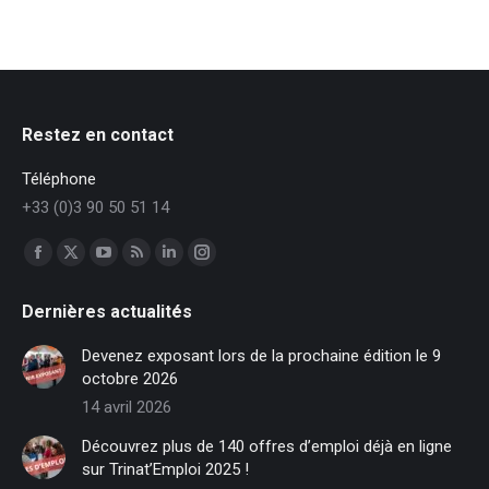
Restez en contact
Téléphone
+33 (0)3 90 50 51 14
Trouvez nous sur :
Facebook
X
YouTube
RSS
LinkedIn
Instagram
page
page
page
page
page
page
Dernières actualités
opens
opens
opens
opens
opens
opens
in
in
in
in
in
in
Devenez exposant lors de la prochaine édition le 9
new
new
new
new
new
new
octobre 2026
window
window
window
window
window
window
14 avril 2026
Découvrez plus de 140 offres d’emploi déjà en ligne
sur Trinat’Emploi 2025 !