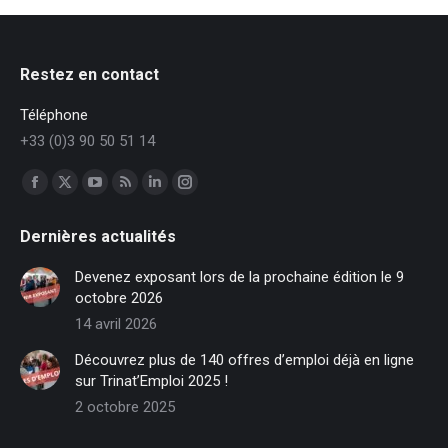
Restez en contact
Téléphone
+33 (0)3 90 50 51 14
Trouvez nous sur :
Facebook
X
YouTube
RSS
LinkedIn
Instagram
page
page
page
page
page
page
Dernières actualités
opens
opens
opens
opens
opens
opens
in
in
in
in
in
in
Devenez exposant lors de la prochaine édition le 9
new
new
new
new
new
new
octobre 2026
window
window
window
window
window
window
14 avril 2026
Découvrez plus de 140 offres d’emploi déjà en ligne
sur Trinat’Emploi 2025 !
2 octobre 2025