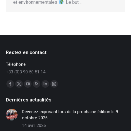
et environnementales
. Le but…
Restez en contact
Téléphone
+33 (0)3 90 50 51 14
Trouvez nous sur :
Facebook
X
YouTube
RSS
LinkedIn
Instagram
page
page
page
page
page
page
Dernières actualités
opens
opens
opens
opens
opens
opens
in
in
in
in
in
in
Devenez exposant lors de la prochaine édition le 9
new
new
new
new
new
new
octobre 2026
window
window
window
window
window
window
14 avril 2026