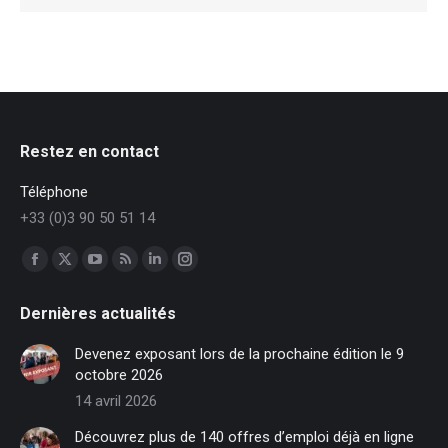
Restez en contact
Téléphone
+33 (0)3 90 50 51 14
Trouvez nous sur :
Facebook
X
YouTube
RSS
LinkedIn
Instagram
page
page
page
page
page
page
Dernières actualités
opens
opens
opens
opens
opens
opens
in
in
in
in
in
in
Devenez exposant lors de la prochaine édition le 9
new
new
new
new
new
new
octobre 2026
window
window
window
window
window
window
14 avril 2026
Découvrez plus de 140 offres d’emploi déjà en ligne