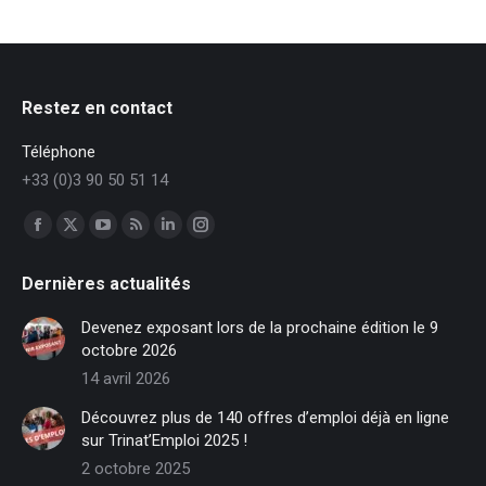
Restez en contact
Téléphone
+33 (0)3 90 50 51 14
Trouvez nous sur :
Facebook
X
YouTube
RSS
LinkedIn
Instagram
page
page
page
page
page
page
Dernières actualités
opens
opens
opens
opens
opens
opens
in
in
in
in
in
in
Devenez exposant lors de la prochaine édition le 9
new
new
new
new
new
new
octobre 2026
window
window
window
window
window
window
14 avril 2026
Découvrez plus de 140 offres d’emploi déjà en ligne
sur Trinat’Emploi 2025 !
2 octobre 2025