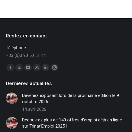
Restez en contact
Téléphone
+33 (0)3 90 50 51 14
Trouvez nous sur :
Facebook
X
YouTube
RSS
LinkedIn
Instagram
page
page
page
page
page
page
Dernières actualités
opens
opens
opens
opens
opens
opens
in
in
in
in
in
in
Devenez exposant lors de la prochaine édition le 9
new
new
new
new
new
new
octobre 2026
window
window
window
window
window
window
14 avril 2026
Découvrez plus de 140 offres d’emploi déjà en ligne
sur Trinat’Emploi 2025 !