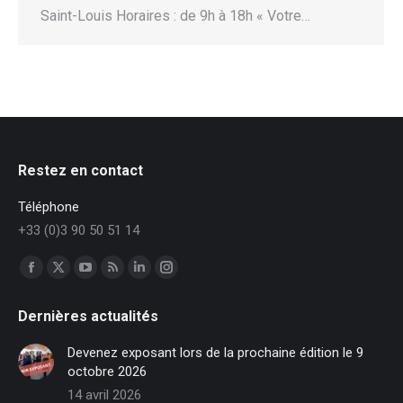
Saint-Louis Horaires : de 9h à 18h « Votre…
Restez en contact
Téléphone
+33 (0)3 90 50 51 14
Trouvez nous sur :
Facebook
X
YouTube
RSS
LinkedIn
Instagram
page
page
page
page
page
page
Dernières actualités
opens
opens
opens
opens
opens
opens
in
in
in
in
in
in
Devenez exposant lors de la prochaine édition le 9
new
new
new
new
new
new
octobre 2026
window
window
window
window
window
window
14 avril 2026