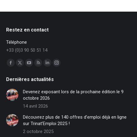
Restez en contact
Téléphone
+33 (0)3 90 50 51 14
Trouvez nous sur :
Facebook
X
YouTube
RSS
LinkedIn
Instagram
page
page
page
page
page
page
Dernières actualités
opens
opens
opens
opens
opens
opens
in
in
in
in
in
in
Devenez exposant lors de la prochaine édition le 9
new
new
new
new
new
new
octobre 2026
window
window
window
window
window
window
14 avril 2026
Découvrez plus de 140 offres d’emploi déjà en ligne
sur Trinat’Emploi 2025 !
2 octobre 2025