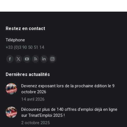
Restez en contact
Téléphone
+33 (0)3 90 50 51 14
Trouvez nous sur :
Facebook
X
YouTube
RSS
LinkedIn
Instagram
page
page
page
page
page
page
Dernières actualités
opens
opens
opens
opens
opens
opens
in
in
in
in
in
in
Devenez exposant lors de la prochaine édition le 9
new
new
new
new
new
new
octobre 2026
window
window
window
window
window
window
14 avril 2026
Découvrez plus de 140 offres d’emploi déjà en ligne
sur Trinat’Emploi 2025 !
2 octobre 2025