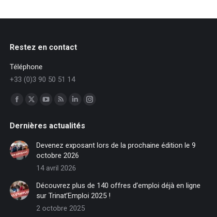
Restez en contact
Téléphone
+33 (0)3 90 50 51 14
Trouvez nous sur :
Facebook
X
YouTube
RSS
LinkedIn
Instagram
page
page
page
page
page
page
Dernières actualités
opens
opens
opens
opens
opens
opens
in
in
in
in
in
in
Devenez exposant lors de la prochaine édition le 9
new
new
new
new
new
new
octobre 2026
window
window
window
window
window
window
14 avril 2026
Découvrez plus de 140 offres d’emploi déjà en ligne
sur Trinat’Emploi 2025 !
2 octobre 2025