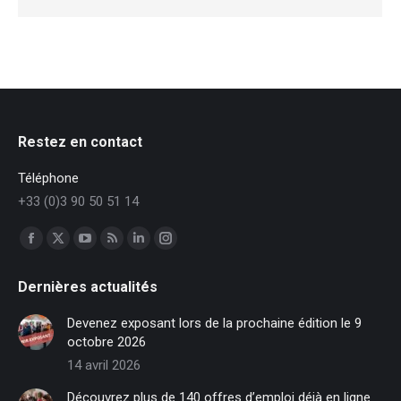
Restez en contact
Téléphone
+33 (0)3 90 50 51 14
Trouvez nous sur :
Facebook
X
YouTube
RSS
LinkedIn
Instagram
page
page
page
page
page
page
Dernières actualités
opens
opens
opens
opens
opens
opens
in
in
in
in
in
in
Devenez exposant lors de la prochaine édition le 9
new
new
new
new
new
new
octobre 2026
window
window
window
window
window
window
14 avril 2026
Découvrez plus de 140 offres d’emploi déjà en ligne