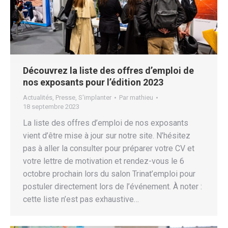
Découvrez la liste des offres d’emploi de
nos exposants pour l’édition 2023
Actualités
,
Presse
,
S'implanter
Par
mathieu
18 septembre 2023
La liste des offres d’emploi de nos exposants
vient d’être mise à jour sur notre site. N’hésitez
pas à aller la consulter pour préparer votre CV et
votre lettre de motivation et rendez-vous le 6
octobre prochain lors du salon Trinat’emploi pour
postuler directement lors de l’événement. À noter :
cette liste n’est pas exhaustive…