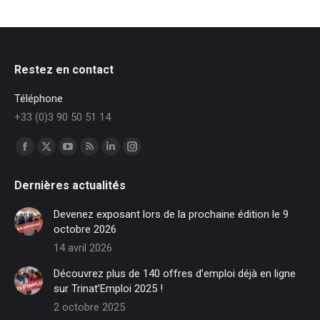
Restez en contact
Téléphone
+33 (0)3 90 50 51 14
Trouvez nous sur :
Facebook
X
YouTube
RSS
LinkedIn
Instagram
page
page
page
page
page
page
Dernières actualités
opens
opens
opens
opens
opens
opens
in
in
in
in
in
in
Devenez exposant lors de la prochaine édition le 9
new
new
new
new
new
new
octobre 2026
window
window
window
window
window
window
14 avril 2026
Découvrez plus de 140 offres d’emploi déjà en ligne
sur Trinat’Emploi 2025 !
2 octobre 2025