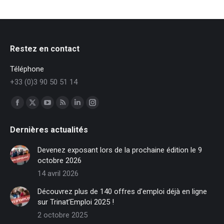
Restez en contact
Téléphone
+33 (0)3 90 50 51 14
Trouvez nous sur :
Facebook
X
YouTube
RSS
LinkedIn
Instagram
page
page
page
page
page
page
Dernières actualités
opens
opens
opens
opens
opens
opens
in
in
in
in
in
in
Devenez exposant lors de la prochaine édition le 9
new
new
new
new
new
new
octobre 2026
window
window
window
window
window
window
14 avril 2026
Découvrez plus de 140 offres d’emploi déjà en ligne
sur Trinat’Emploi 2025 !
2 octobre 2025