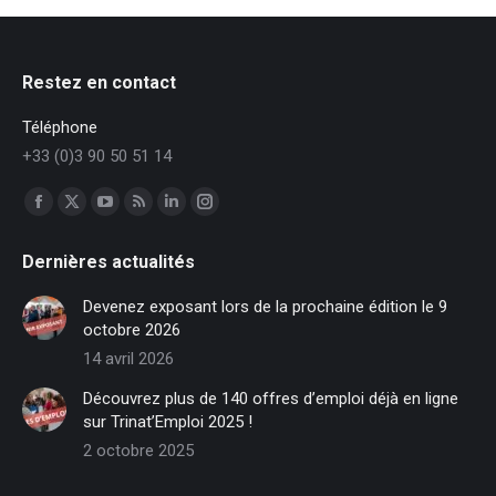
Restez en contact
Téléphone
+33 (0)3 90 50 51 14
Trouvez nous sur :
Facebook
X
YouTube
RSS
LinkedIn
Instagram
page
page
page
page
page
page
Dernières actualités
opens
opens
opens
opens
opens
opens
in
in
in
in
in
in
Devenez exposant lors de la prochaine édition le 9
new
new
new
new
new
new
octobre 2026
window
window
window
window
window
window
14 avril 2026
Découvrez plus de 140 offres d’emploi déjà en ligne
sur Trinat’Emploi 2025 !
2 octobre 2025