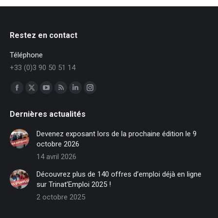
Restez en contact
Téléphone
+33 (0)3 90 50 51 14
Trouvez nous sur :
Facebook
X
YouTube
RSS
LinkedIn
Instagram
page
page
page
page
page
page
Dernières actualités
opens
opens
opens
opens
opens
opens
in
in
in
in
in
in
Devenez exposant lors de la prochaine édition le 9
new
new
new
new
new
new
octobre 2026
window
window
window
window
window
window
14 avril 2026
Découvrez plus de 140 offres d’emploi déjà en ligne
sur Trinat’Emploi 2025 !
2 octobre 2025