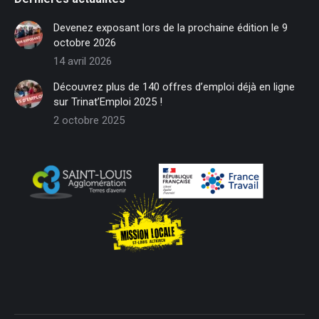
opens
opens
opens
opens
opens
opens
in
in
in
in
in
in
Devenez exposant lors de la prochaine édition le 9
new
new
new
new
new
new
octobre 2026
window
window
window
window
window
window
14 avril 2026
Découvrez plus de 140 offres d’emploi déjà en ligne
sur Trinat’Emploi 2025 !
2 octobre 2025