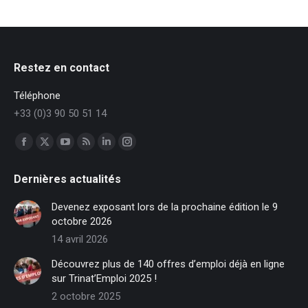
Restez en contact
Téléphone
+33 (0)3 90 50 51 14
Trouvez nous sur :
Facebook
X
YouTube
RSS
LinkedIn
Instagram
page
page
page
page
page
page
Dernières actualités
opens
opens
opens
opens
opens
opens
in
in
in
in
in
in
Devenez exposant lors de la prochaine édition le 9
new
new
new
new
new
new
octobre 2026
window
window
window
window
window
window
14 avril 2026
Découvrez plus de 140 offres d’emploi déjà en ligne
sur Trinat’Emploi 2025 !
2 octobre 2025