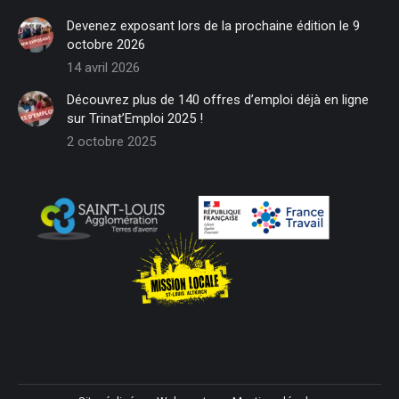
in
in
in
in
in
in
Devenez exposant lors de la prochaine édition le 9
new
new
new
new
new
new
octobre 2026
window
window
window
window
window
window
14 avril 2026
Découvrez plus de 140 offres d’emploi déjà en ligne
sur Trinat’Emploi 2025 !
2 octobre 2025