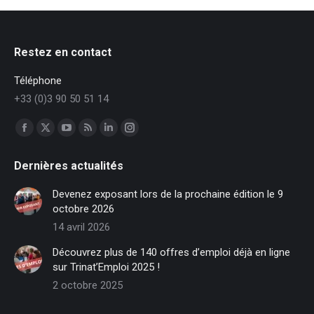
Restez en contact
Téléphone
+33 (0)3 90 50 51 14
Trouvez nous sur :
Facebook
X
YouTube
RSS
LinkedIn
Instagram
page
page
page
page
page
page
Dernières actualités
opens
opens
opens
opens
opens
opens
in
in
in
in
in
in
Devenez exposant lors de la prochaine édition le 9
new
new
new
new
new
new
octobre 2026
window
window
window
window
window
window
14 avril 2026
Découvrez plus de 140 offres d’emploi déjà en ligne
sur Trinat’Emploi 2025 !
2 octobre 2025