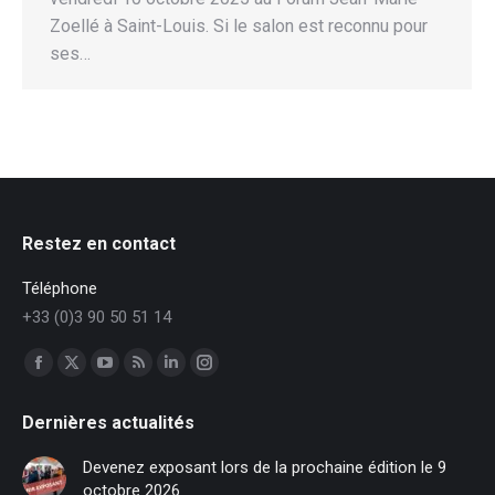
Zoellé à Saint-Louis. Si le salon est reconnu pour
ses…
Restez en contact
Téléphone
+33 (0)3 90 50 51 14
Trouvez nous sur :
Facebook
X
YouTube
RSS
LinkedIn
Instagram
page
page
page
page
page
page
Dernières actualités
opens
opens
opens
opens
opens
opens
in
in
in
in
in
in
Devenez exposant lors de la prochaine édition le 9
new
new
new
new
new
new
octobre 2026