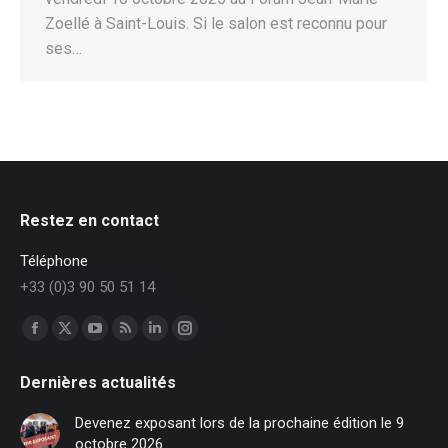
Zoellé à Saint-Louis. Si le salon est reconnu pour
ses…
Restez en contact
Téléphone
+33 (0)3 90 50 51 14
Trouvez nous sur :
Facebook
X
YouTube
RSS
LinkedIn
Instagram
page
page
page
page
page
page
Dernières actualités
opens
opens
opens
opens
opens
opens
in
in
in
in
in
in
Devenez exposant lors de la prochaine édition le 9
new
new
new
new
new
new
octobre 2026