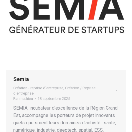
Semia
Création - reprise d'entreprise
,
Création / Reprise
d'entreprise
Par
mathieu
18 septembre 2025
SEMIA, incubateur d’excellence de la Région Grand
Est, accompagne les porteurs de projet innovants
quels que soient leurs domaines d’activité : santé,
numérique, industrie, deeptech, spatial, ESS,