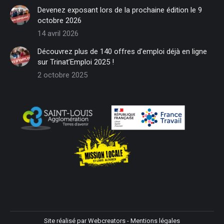
in
in
in
in
in
in
Devenez exposant lors de la prochaine édition le 9
new
new
new
new
new
new
octobre 2026
window
window
window
window
window
window
14 avril 2026
Découvrez plus de 140 offres d’emploi déjà en ligne
sur Trinat’Emploi 2025 !
2 octobre 2025
Site réalisé par
Webcreators
-
Mentions légales