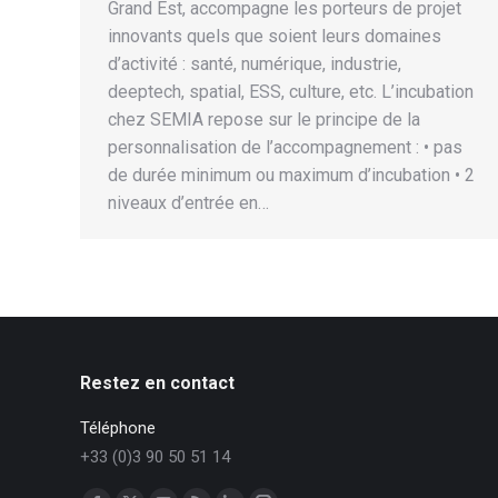
Grand Est, accompagne les porteurs de projet
innovants quels que soient leurs domaines
d’activité : santé, numérique, industrie,
deeptech, spatial, ESS, culture, etc. L’incubation
chez SEMIA repose sur le principe de la
personnalisation de l’accompagnement : • pas
de durée minimum ou maximum d’incubation • 2
niveaux d’entrée en…
Restez en contact
Téléphone
+33 (0)3 90 50 51 14
Trouvez nous sur :